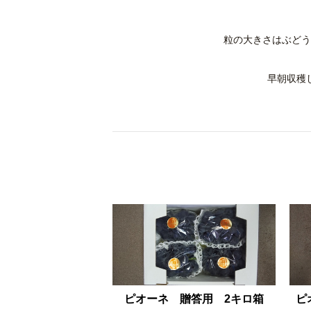
粒の大きさはぶどう
早朝収穫
ピオーネ 贈答用 2キロ箱
ピ